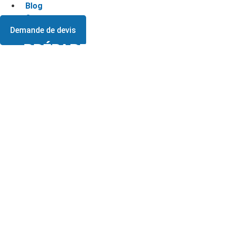
Blog
Contact
Demande de devis
PRÉPARER UN LOGEMENT
AVANT ÉTAT DES LIEUX