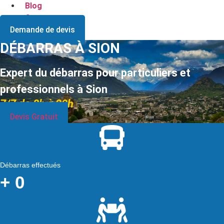
Blog
Contact
Demande de devis
DÉBARRAS À SION
Expert du débarras pour particuliers et
professionnels à Sion
7/7 de 8h à 20h
Devis Gratuit
Débarras effectués
+
0