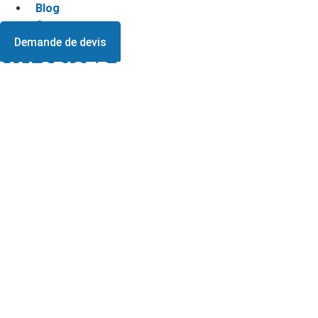
Blog
Contact
Demande de devis
VALORISER MEUBLES LORS D’UN
VIDAGE LOGEMENT