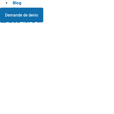
Blog
Contact
Demande de devis
CALENDRIER DES COLLECTES
D’ENCOMBRANTS 2026 EN
SUISSE ROMANDE