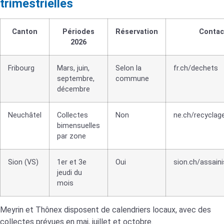
trimestrielles
Canton
Périodes
Réservation
Contac
2026
Fribourg
Mars, juin,
Selon la
fr.ch/dechets
septembre,
commune
décembre
Neuchâtel
Collectes
Non
ne.ch/recyclag
bimensuelles
par zone
Sion (VS)
1er et 3e
Oui
sion.ch/assain
jeudi du
mois
Meyrin et Thônex disposent de calendriers locaux, avec des
collectes prévues en mai, juillet et octobre.