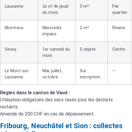
Lausanne
2e et 4e jeudi
3 m³
Par
du mois
quartier
Montreux
Mercredis
2 m³
Riviera
impairs
Vevey
1er samedi du
5 objets
Centre
mois
Le Mont-sur-
Mai, juillet,
Sur
—
Lausanne
octobre
inscription
Règles dans le canton de Vaud :
Utilisation obligatoire des sacs taxés pour les déchets
restants.
Amende de 200 CHF en cas de dépassement.
Fribourg, Neuchâtel et Sion : collectes