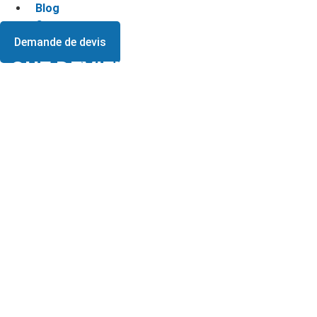
Blog
Contact
Demande de devis
QUE DEVIENNENT LES OBJETS
RÉCUPÉRÉS ?