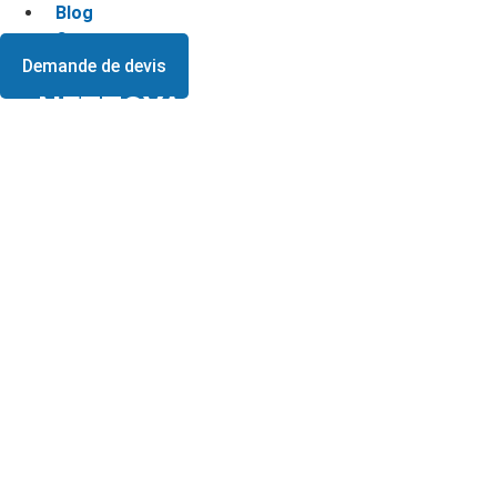
Blog
Contact
Demande de devis
NETTOYAGE INSALUBRE OU
RÉNOVATION : QUE CHOISIR ?